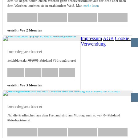
dem 💦 Regen 💦der letzten Wochen ganz dreckverschmiert aus der Erde aber nach
dem Waschen leuchten sie in strahlendem Weiß. Man
mehr lesen
erstellt:
Vor 2 Monaten
Impressum
AGB
Cookie-
Verwendung
boerdegaertnerei
#eichblattsalat 🤣🤣🤣 #bioland #bördegärtnerei
erstellt:
Vor 3 Monaten
boerdegaertnerei
Na, die #radieschen aus dem Freiland sind am Montag auch soweit 🥳 #bioland
#bördegärtnerei