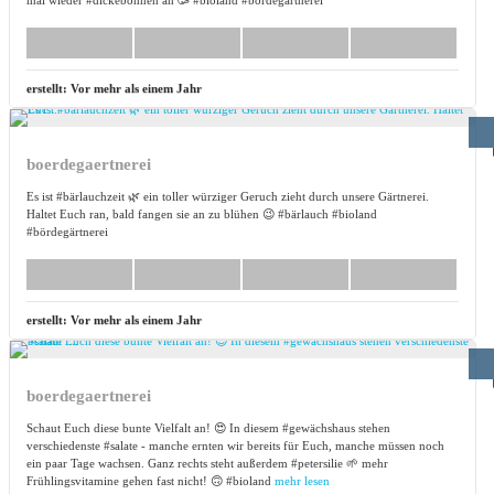
mal wieder #dickebohnen an 🥳 #bioland #bördegärtnerei
erstellt:
Vor mehr als einem Jahr
boerdegaertnerei
Es ist #bärlauchzeit 🌿 ein toller würziger Geruch zieht durch unsere Gärtnerei.
Haltet Euch ran, bald fangen sie an zu blühen 😉 #bärlauch #bioland
#bördegärtnerei
erstellt:
Vor mehr als einem Jahr
boerdegaertnerei
Schaut Euch diese bunte Vielfalt an! 😍 In diesem #gewächshaus stehen
verschiedenste #salate - manche ernten wir bereits für Euch, manche müssen noch
ein paar Tage wachsen. Ganz rechts steht außerdem #petersilie 🌱 mehr
Frühlingsvitamine gehen fast nicht! 🙃 #bioland
mehr lesen