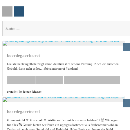
boerdegaertnerei
Die kleine #ringelbete zeigt schon deutlich ihre schöne Färbung. Noch ein bisschen
Geduld, dann geht es los... #bördegärtnerei #bioland
erstellt:
Im letzen Monat
boerdegaertnerei
#blumenkohl 🥦 #broccoli 🥦 Wofür soll ich mich nur entscheiden?!? 🤯 Wir sagen:
für alles 🥰 Gerade bieten wir Euch ein üppiges Sortiment aus Frühsommerkohl an.
Zusätzlich auch noch Spitzkohl und Kohlrabi. Haltet Euch ran, bevor der Kohl