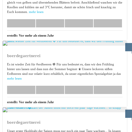
gleich von gelben und überstehenden Blättern befreit. Anschließend waschen wir die
Knollen und kühlen sie auf 3°C herunter, damit sie schön frisch und knackig zu
Euch kommen.
mehr lesen
erstellt:
Vor mehr als einem Jahr
boerdegaertnerei
Es ist wieder Zeit für #erdbeeren 🍓 Für uns bedeutet es, dass wir den Frühling
hinter uns lassen und dass nun der Sommer beginnt ☀️ Unsere leckeren süßen
Erdbeeren sind nur relativ kurz erhältlich, da unser eigentliches Spezialgebiet ja das
mehr lesen
erstellt:
Vor mehr als einem Jahr
boerdegaertnerei
Unser erster #kohlrabi der Saison muss nur noch ein paar Tage wachsen... In knapp