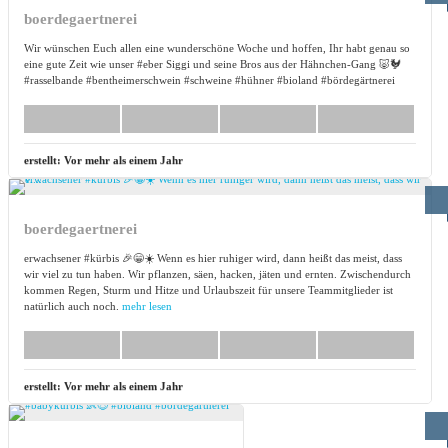
boerdegaertnerei
Wir wünschen Euch allen eine wunderschöne Woche und hoffen, Ihr habt genau so
eine gute Zeit wie unser #eber Siggi und seine Bros aus der Hähnchen-Gang 🐷🐓
#rasselbande #bentheimerschwein #schweine #hühner #bioland #bördegärtnerei
erstellt:
Vor mehr als einem Jahr
boerdegaertnerei
erwachsener #kürbis 🎉😁☀️ Wenn es hier ruhiger wird, dann heißt das meist, dass
wir viel zu tun haben. Wir pflanzen, säen, hacken, jäten und ernten. Zwischendurch
kommen Regen, Sturm und Hitze und Urlaubszeit für unsere Teammitglieder ist
natürlich auch noch.
mehr lesen
erstellt:
Vor mehr als einem Jahr