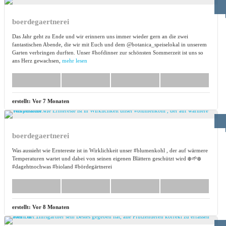
boerdegaertnerei
Das Jahr geht zu Ende und wir erinnern uns immer wieder gern an die zwei
fantastischen Abende, die wir mit Euch und dem @botanica_speiselokal in unserem
Garten verbringen durften. Unser #hofdinner zur schönsten Sommerzeit ist uns so
ans Herz gewachsen,
mehr lesen
erstellt:
Vor 7 Monaten
boerdegaertnerei
Was aussieht wie Erntereste ist in Wirklichkeit unser #blumenkohl , der auf wärmere
Temperaturen wartet und dabei von seinen eigenen Blättern geschützt wird ❄️🌱❄️
#dagehtnochwas #bioland #bördegärtnerei
erstellt:
Vor 8 Monaten